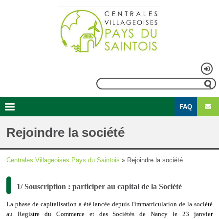
Aller
au
contenu
principal
Menu
Rechercher
du
FAQ
compte
Second
Navigation
de
menu
principale
Rejoindre la société
l'utilisateur
Centrales Villageoises Pays du Saintois
Rejoindre la société
Fil
d'Ariane
1/ Souscription : participer au capital de la Société
La phase de capitalisation a été lancée depuis l'immatriculation de la société
au Registre du Commerce et des Sociétés de Nancy le 23 janvier